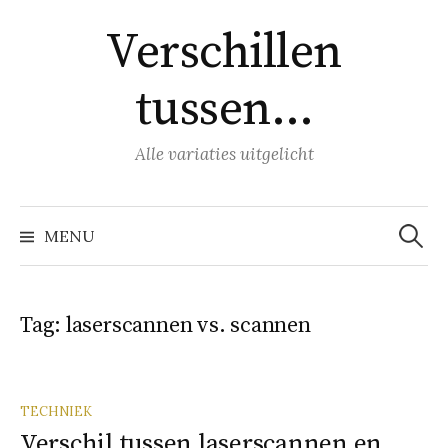
Naar
Verschillen
inhoud
springen
tussen…
Alle variaties uitgelicht
Zoeke
naar:
MENU
Tag:
laserscannen vs. scannen
TECHNIEK
Verschil tussen laserscannen en