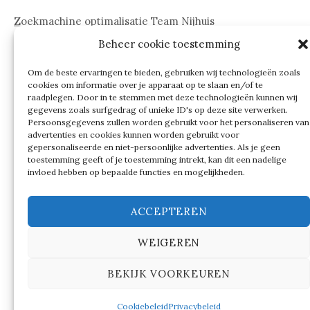
Zoekmachine optimalisatie Team Nijhuis
Beheer cookie toestemming
www.onderdelenwebshop24.nl
Om de beste ervaringen te bieden, gebruiken wij technologieën zoals
cookies om informatie over je apparaat op te slaan en/of te
raadplegen. Door in te stemmen met deze technologieën kunnen wij
gegevens zoals surfgedrag of unieke ID's op deze site verwerken.
Persoonsgegevens zullen worden gebruikt voor het personaliseren van
advertenties en cookies kunnen worden gebruikt voor
gepersonaliseerde en niet-persoonlijke advertenties. Als je geen
toestemming geeft of je toestemming intrekt, kan dit een nadelige
invloed hebben op bepaalde functies en mogelijkheden.
ACCEPTEREN
WEIGEREN
© 2026
Verschillen tussen…
BEKIJK VOORKEUREN
|
Ondersteund door
WordPress
Thema:
Graphy
by
Themegraphy
Cookiebeleid
Privacybeleid