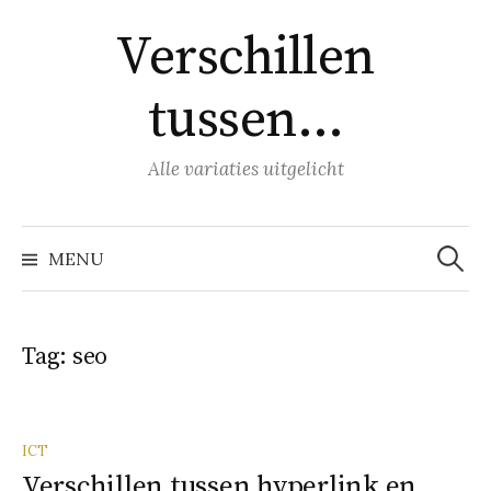
Naar
Verschillen
inhoud
springen
tussen…
Alle variaties uitgelicht
Zoeke
naar:
MENU
Tag:
seo
ICT
Verschillen tussen hyperlink en