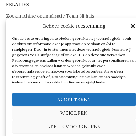
RELATIES
Zoekmachine optimalisatie Team Nijhuis
Beheer cookie toestemming
www.onderdelenwebshop24.nl
Om de beste ervaringen te bieden, gebruiken wij technologieën zoals
cookies om informatie over je apparaat op te slaan en/of te
raadplegen. Door in te stemmen met deze technologieën kunnen wij
gegevens zoals surfgedrag of unieke ID's op deze site verwerken.
Persoonsgegevens zullen worden gebruikt voor het personaliseren van
advertenties en cookies kunnen worden gebruikt voor
gepersonaliseerde en niet-persoonlijke advertenties. Als je geen
toestemming geeft of je toestemming intrekt, kan dit een nadelige
invloed hebben op bepaalde functies en mogelijkheden.
ACCEPTEREN
WEIGEREN
© 2026
Verschillen tussen…
BEKIJK VOORKEUREN
|
Ondersteund door
WordPress
Thema:
Graphy
by
Themegraphy