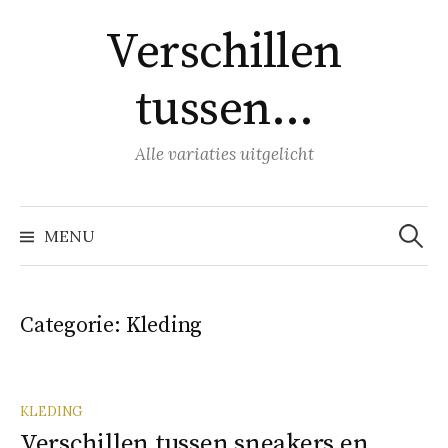
Naar
Verschillen
inhoud
springen
tussen…
Alle variaties uitgelicht
Zoeke
naar:
MENU
Categorie:
Kleding
KLEDING
Verschillen tussen sneakers en