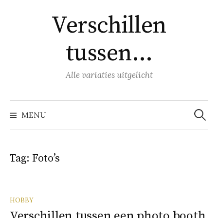
Naar
Verschillen
inhoud
springen
tussen…
Alle variaties uitgelicht
Zoeke
naar:
MENU
Tag:
Foto’s
HOBBY
Verschillen tussen een photo booth