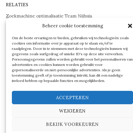
RELATIES
Zoekmachine optimalisatie Team Nijhuis
Beheer cookie toestemming
www.onderdelenwebshop24.nl
Om de beste ervaringen te bieden, gebruiken wij technologieën zoals
cookies om informatie over je apparaat op te slaan en/of te
raadplegen. Door in te stemmen met deze technologieën kunnen wij
gegevens zoals surfgedrag of unieke ID's op deze site verwerken.
Persoonsgegevens zullen worden gebruikt voor het personaliseren van
advertenties en cookies kunnen worden gebruikt voor
gepersonaliseerde en niet-persoonlijke advertenties. Als je geen
toestemming geeft of je toestemming intrekt, kan dit een nadelige
invloed hebben op bepaalde functies en mogelijkheden.
ACCEPTEREN
WEIGEREN
© 2026
Verschillen tussen…
BEKIJK VOORKEUREN
|
Ondersteund door
WordPress
Thema:
Graphy
by
Themegraphy