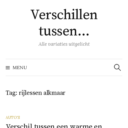
Naar
Verschillen
inhoud
springen
tussen…
Alle variaties uitgelicht
Zoeke
naar:
MENU
Tag:
rijlessen alkmaar
AUTO'S
Verschil tussen een warme en