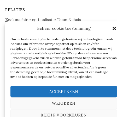
RELATIES
Zoekmachine optimalisatie Team Nijhuis
Beheer cookie toestemming
www.onderdelenwebshop24.nl
Om de beste ervaringen te bieden, gebruiken wij technologieën zoals
cookies om informatie over je apparaat op te slaan en/of te
raadplegen. Door in te stemmen met deze technologieën kunnen wij
gegevens zoals surfgedrag of unieke ID's op deze site verwerken.
Persoonsgegevens zullen worden gebruikt voor het personaliseren van
advertenties en cookies kunnen worden gebruikt voor
gepersonaliseerde en niet-persoonlijke advertenties. Als je geen
toestemming geeft of je toestemming intrekt, kan dit een nadelige
invloed hebben op bepaalde functies en mogelijkheden.
ACCEPTEREN
WEIGEREN
© 2026
Verschillen tussen…
BEKIJK VOORKEUREN
|
Ondersteund door
WordPress
Thema:
Graphy
by