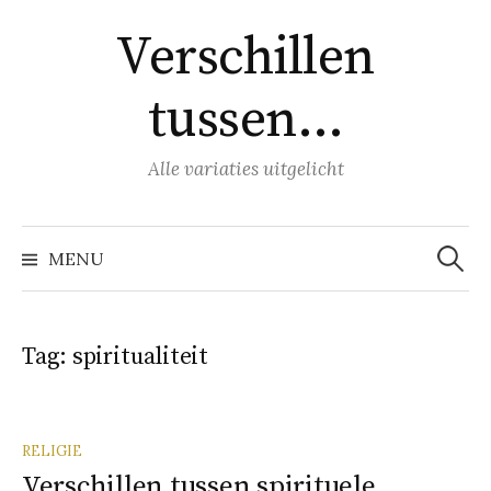
Naar
Verschillen
inhoud
springen
tussen…
Alle variaties uitgelicht
Zoeke
naar:
MENU
Tag:
spiritualiteit
RELIGIE
Verschillen tussen spirituele