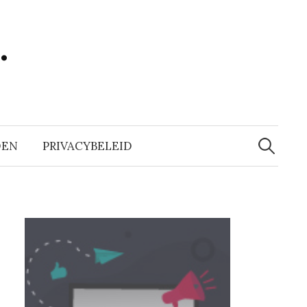
…
Zoeken
naar:
DEN
PRIVACYBELEID