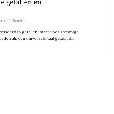
le getallen en
/
orn
0 Reacties
esseerd in getallen, maar voor sommige
den als een universele taal gezien d...