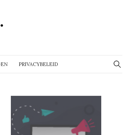
…
Zoeken
naar:
DEN
PRIVACYBELEID