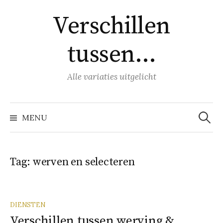
Naar
Verschillen
inhoud
springen
tussen…
Alle variaties uitgelicht
Zoeke
naar:
MENU
Tag:
werven en selecteren
DIENSTEN
Verschillen tussen werving &