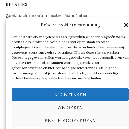
RELATIES
Zoekmachine optimalisatie Team Nijhuis
Beheer cookie toestemming
www.onderdelenwebshop24.nl
Om de beste ervaringen te bieden, gebruiken wij technologieën zoals
cookies om informatie over je apparaat op te slaan en/of te
raadplegen. Door in te stemmen met deze technologieën kunnen wij
gegevens zoals surfgedrag of unieke ID's op deze site verwerken.
Persoonsgegevens zullen worden gebruikt voor het personaliseren van
advertenties en cookies kunnen worden gebruikt voor
gepersonaliseerde en niet-persoonlijke advertenties. Als je geen
toestemming geeft of je toestemming intrekt, kan dit een nadelige
invloed hebben op bepaalde functies en mogelijkheden.
ACCEPTEREN
WEIGEREN
© 2026
Verschillen tussen…
BEKIJK VOORKEUREN
|
Ondersteund door
WordPress
Thema:
Graphy
by
Themegraphy