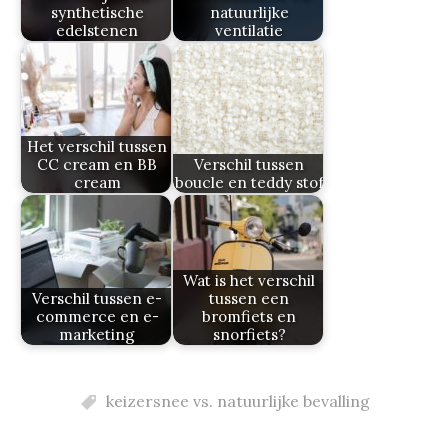
synthetische
natuurlijke
edelstenen
ventilatie
Het verschil tussen
CC cream en BB
Verschil tussen
cream
boucle en teddy stof
Wat is het verschil
Verschil tussen e-
tussen een
commerce en e-
bromfiets en
marketing
snorfiets?
keizersnee vs. natuurlijke bevalling