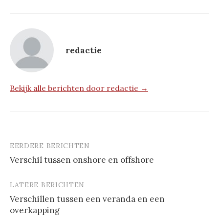
redactie
Bekijk alle berichten door redactie →
EERDERE BERICHTEN
Berichtnavigatie
Verschil tussen onshore en offshore
LATERE BERICHTEN
Verschillen tussen een veranda en een
overkapping