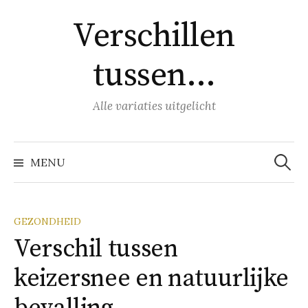
Naar
Verschillen
inhoud
springen
tussen…
Alle variaties uitgelicht
Zoeke
naar:
MENU
GEZONDHEID
Verschil tussen
keizersnee en natuurlijke