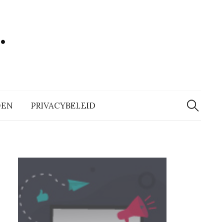
…
Zoeken
naar:
DEN
PRIVACYBELEID