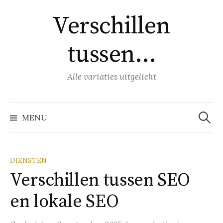
Naar
Verschillen
inhoud
springen
tussen…
Alle variaties uitgelicht
Zoeke
naar:
MENU
DIENSTEN
Verschillen tussen SEO
en lokale SEO