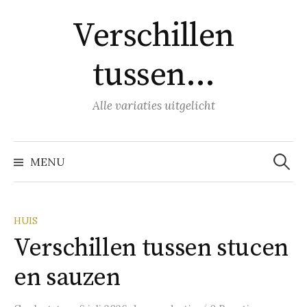
Naar
Verschillen
inhoud
springen
tussen…
Alle variaties uitgelicht
Zoeke
naar:
MENU
HUIS
Verschillen tussen stucen
en sauzen