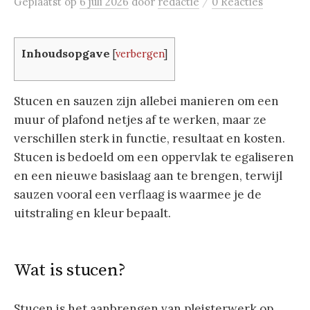
/
Geplaatst
op
6 juli 2026
door
redactie
0 Reacties
Inhoudsopgave
[
verbergen
]
Stucen en sauzen zijn allebei manieren om een
muur of plafond netjes af te werken, maar ze
verschillen sterk in functie, resultaat en kosten.
Stucen is bedoeld om een oppervlak te egaliseren
en een nieuwe basislaag aan te brengen, terwijl
sauzen vooral een verflaag is waarmee je de
uitstraling en kleur bepaalt.
Wat is stucen?
Stucen is het aanbrengen van pleisterwerk op