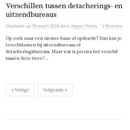
Verschillen tussen detacherings- en
uitzendbureaus
/
Geplaatst
op
28 maart 2024
door
Jasper Voorn
0 Reacties
Op zoek naar een nieuwe baan of opdracht? Dan kan je
terechtkomen bij uitzendbureaus of
detacheringsbureaus. Maar wat is precies het verschil
tussen deze twee? ...
Berichten
« Vorige
Volgende »
paginering