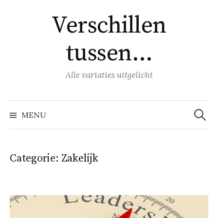
Naar
Verschillen
inhoud
springen
tussen…
Alle variaties uitgelicht
Zoeke
naar:
MENU
Categorie:
Zakelijk