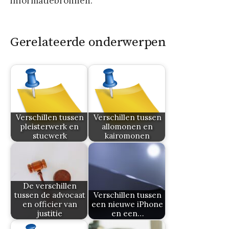
informatiebronnen.
Gerelateerde onderwerpen
Verschillen tussen
Verschillen tussen
pleisterwerk en
allomonen en
stucwerk
kairomonen
De verschillen
tussen de advocaat
Verschillen tussen
en officier van
een nieuwe iPhone
justitie
en een…