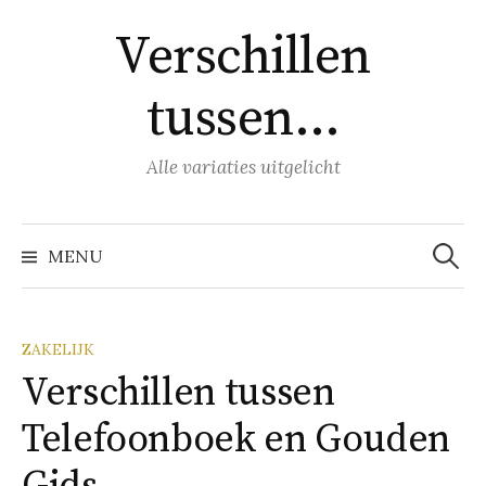
Naar
Verschillen
inhoud
springen
tussen…
Alle variaties uitgelicht
Zoeke
naar:
MENU
ZAKELIJK
Verschillen tussen
Telefoonboek en Gouden