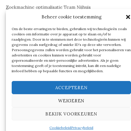
Zoekmachine optimalisatie Team Nijhuis
Beheer cookie toestemming
www.onderdelenwebshop24.nl
Om de beste ervaringen te bieden, gebruiken wij technologieën zoals
cookies om informatie over je apparaat op te slaan en/of te
raadplegen. Door in te stemmen met deze technologieën kunnen wij
gegevens zoals surfgedrag of unieke ID's op deze site verwerken.
Persoonsgegevens zullen worden gebruikt voor het personaliseren van
advertenties en cookies kunnen worden gebruikt voor
gepersonaliseerde en niet-persoonlijke advertenties. Als je geen
toestemming geeft of je toestemming intrekt, kan dit een nadelige
invloed hebben op bepaalde functies en mogelijkheden.
ACCEPTEREN
WEIGEREN
© 2026
Verschillen tussen…
BEKIJK VOORKEUREN
|
Ondersteund door
WordPress
Thema:
Graphy
by
Themegraphy
Cookiebeleid
Privacybeleid