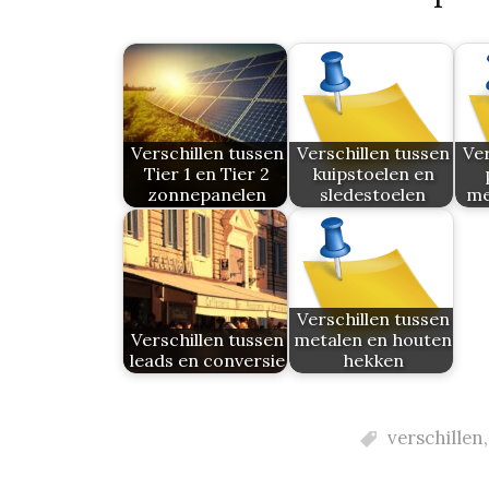
Verschillen tussen
Verschillen tussen
Ver
Tier 1 en Tier 2
kuipstoelen en
zonnepanelen
sledestoelen
me
Verschillen tussen
Verschillen tussen
metalen en houten
leads en conversie
hekken
verschillen