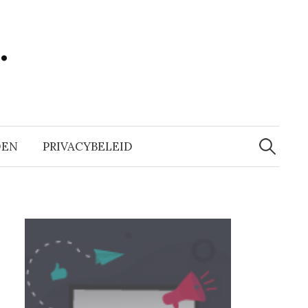
…
Zoeken
naar:
DEN
PRIVACYBELEID