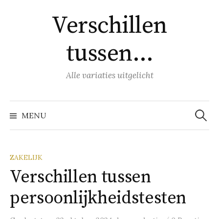
Naar
Verschillen
inhoud
springen
tussen…
Alle variaties uitgelicht
Zoeke
naar:
MENU
ZAKELIJK
Verschillen tussen
persoonlijkheidstesten