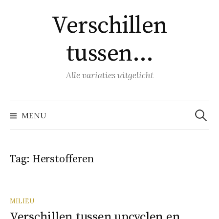
Naar
Verschillen
inhoud
springen
tussen…
Alle variaties uitgelicht
Zoeke
naar:
MENU
Tag:
Herstofferen
MILIEU
Verschillen tussen upcyclen en