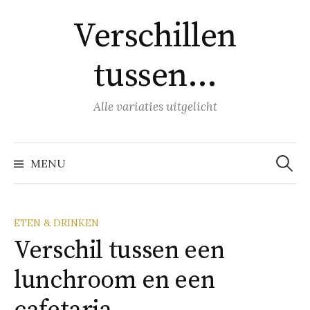
Naar
Verschillen
inhoud
springen
tussen…
Alle variaties uitgelicht
Zoeke
naar:
MENU
ETEN & DRINKEN
Verschil tussen een
lunchroom en een