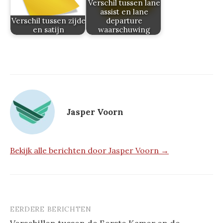
Verschil tussen lane
assist en lane
Verschil tussen zijde
departure
en satijn
waarschuwing
Jasper Voorn
Bekijk alle berichten door Jasper Voorn →
EERDERE BERICHTEN
Berichtnavigatie