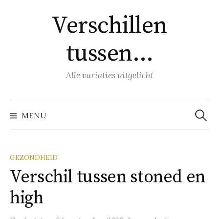
Naar
Verschillen
inhoud
springen
tussen…
Alle variaties uitgelicht
Zoeke
naar:
MENU
GEZONDHEID
Verschil tussen stoned en
high