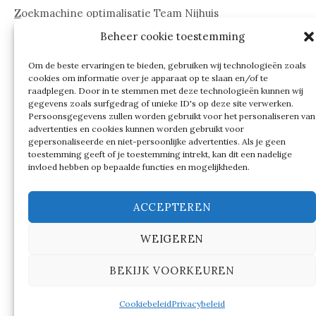
Zoekmachine optimalisatie Team Nijhuis
Beheer cookie toestemming
www.onderdelenwebshop24.nl
Om de beste ervaringen te bieden, gebruiken wij technologieën zoals
cookies om informatie over je apparaat op te slaan en/of te
raadplegen. Door in te stemmen met deze technologieën kunnen wij
gegevens zoals surfgedrag of unieke ID's op deze site verwerken.
Persoonsgegevens zullen worden gebruikt voor het personaliseren van
advertenties en cookies kunnen worden gebruikt voor
gepersonaliseerde en niet-persoonlijke advertenties. Als je geen
toestemming geeft of je toestemming intrekt, kan dit een nadelige
invloed hebben op bepaalde functies en mogelijkheden.
ACCEPTEREN
WEIGEREN
© 2026
Verschillen tussen…
BEKIJK VOORKEUREN
|
Ondersteund door
WordPress
Thema:
Graphy
by
Themegraphy
Cookiebeleid
Privacybeleid