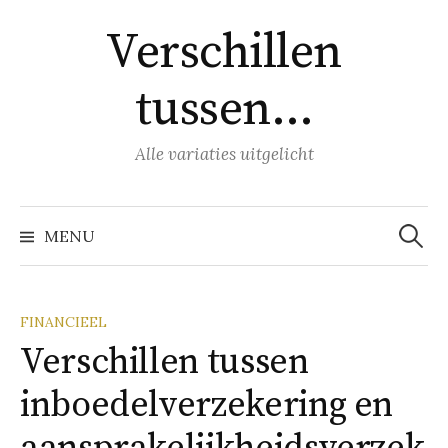
Naar
Verschillen
inhoud
springen
tussen…
Alle variaties uitgelicht
Zoeke
naar:
MENU
FINANCIEEL
Verschillen tussen
inboedelverzekering en