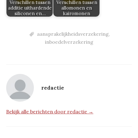
Verschillen tussen
Verschillen tussen
additie uithardende
allomonen en
siliconen en…
kairomonen
aansprakelijkheidsverzekering
,
inboedelverzekering
redactie
Bekijk alle berichten door redactie →