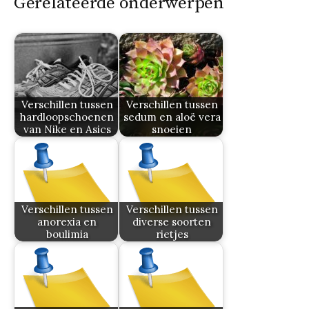
Gerelateerde onderwerpen
Verschillen tussen
Verschillen tussen
hardloopschoenen
sedum en aloë vera
van Nike en Asics
snoeien
Verschillen tussen
Verschillen tussen
anorexia en
diverse soorten
boulimia
rietjes