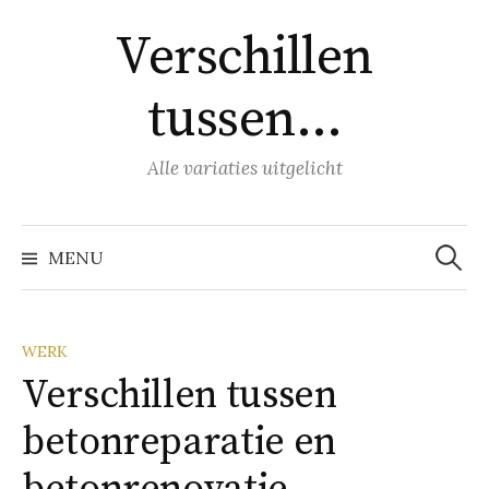
Naar
Verschillen
inhoud
springen
tussen…
Alle variaties uitgelicht
Zoeke
naar:
MENU
WERK
Verschillen tussen
betonreparatie en