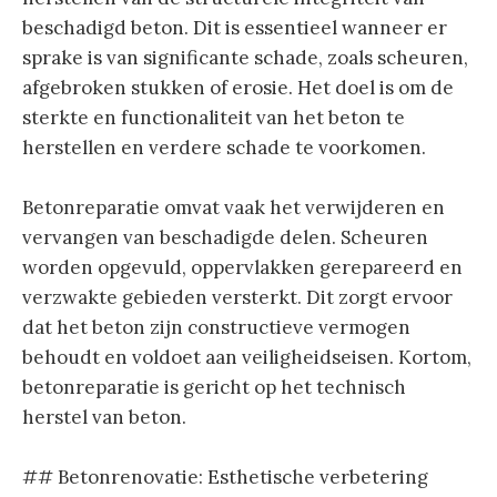
beschadigd beton. Dit is essentieel wanneer er
sprake is van significante schade, zoals scheuren,
afgebroken stukken of erosie. Het doel is om de
sterkte en functionaliteit van het beton te
herstellen en verdere schade te voorkomen.
Betonreparatie omvat vaak het verwijderen en
vervangen van beschadigde delen. Scheuren
worden opgevuld, oppervlakken gerepareerd en
verzwakte gebieden versterkt. Dit zorgt ervoor
dat het beton zijn constructieve vermogen
behoudt en voldoet aan veiligheidseisen. Kortom,
betonreparatie is gericht op het technisch
herstel van beton.
## Betonrenovatie: Esthetische verbetering