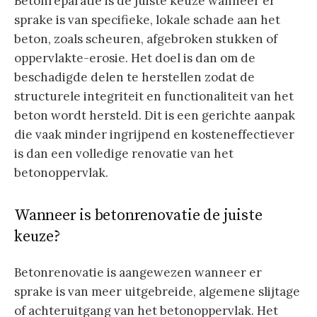
Betonreparatie is de juiste keuze wanneer er
sprake is van specifieke, lokale schade aan het
beton, zoals scheuren, afgebroken stukken of
oppervlakte-erosie. Het doel is dan om de
beschadigde delen te herstellen zodat de
structurele integriteit en functionaliteit van het
beton wordt hersteld. Dit is een gerichte aanpak
die vaak minder ingrijpend en kosteneffectiever
is dan een volledige renovatie van het
betonoppervlak.
Wanneer is betonrenovatie de juiste
keuze?
Betonrenovatie is aangewezen wanneer er
sprake is van meer uitgebreide, algemene slijtage
of achteruitgang van het betonoppervlak. Het