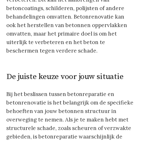
betoncoatings, schilderen, polijsten of andere
behandelingen omvatten. Betonrenovatie kan
ook het herstellen van betonnen oppervlakken
omvatten, maar het primaire doel is om het
uiterlijk te verbeteren en het beton te
beschermen tegen verdere schade.
De juiste keuze voor jouw situatie
Bij het beslissen tussen betonreparatie en
betonrenovatie is het belangrijk om de specifieke
behoeften van jouw betonnen structuur in
overweging te nemen. Als je te maken hebt met
structurele schade, zoals scheuren of verzwakte
gebieden, is betonreparatie waarschijnlijk de