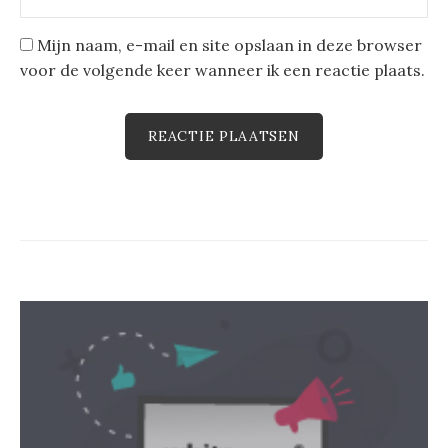
Mijn naam, e-mail en site opslaan in deze browser
voor de volgende keer wanneer ik een reactie plaats.