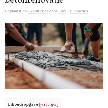
betonrenovatie
/
Geplaatst
op
26 juni 2023
door
Loki
0 Reacties
Inhoudsopgave
[
verbergen
]