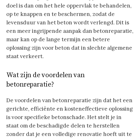
doel is dan om het hele oppervlak te behandelen,
op te knappen en te beschermen, zodat de
levensduur van het beton wordt verlengd. Dit is
een meer ingrijpende aanpak dan betonreparatie,
maar kan op de lange termijn een betere
oplossing zijn voor beton dat in slechte algemene
staat verkeert.
Wat zijn de voordelen van
betonreparatie?
De voordelen van betonreparatie zijn dat het een
gerichte, efficiënte en kosteneffectieve oplossing
is voor specifieke betonschade. Het stelt je in
staat om de beschadigde delen te herstellen
zonder dat je een volledige renovatie hoeft uit te