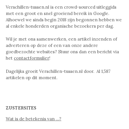
Verschillen-tussen.nl is een crowd-sourced uitleggids
met een groot en snel groeiend bereik in Google.
Alhoewel we sinds begin 2018 zijn begonnen hebben we
al enkele honderden organische bezoekers per dag.
Wil je met ons samenwerken, een artikel inzenden of
adverteren op deze of een van onze andere
goedbezochte websites? Stuur ons dan een bericht via
het
contactformulier
!
Dagelijks groeit Verschillen-tussen.nl door. Al
1,587
artikelen op dit moment.
ZUSTERSITES
Wat is de betekenis van …?