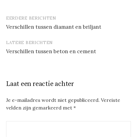
EERDERE BERICHTEN
Berichtnavigatie
Verschillen tussen diamant en briljant
LATERE BERICHTEN
Verschillen tussen beton en cement
Laat een reactie achter
Je e-mailadres wordt niet gepubliceerd.
Vereiste
velden zijn gemarkeerd met
*