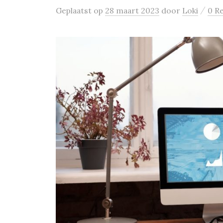
/
Geplaatst
op
28 maart 2023
door
Loki
0 R