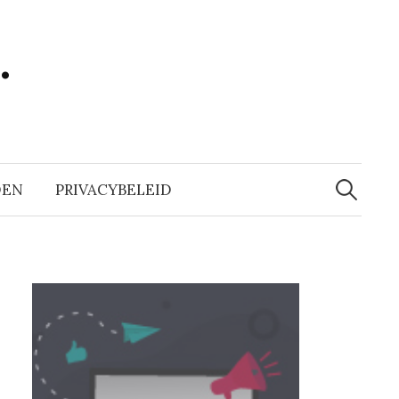
…
Zoeken
naar:
DEN
PRIVACYBELEID