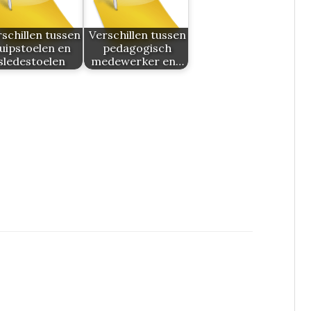
schillen tussen
Verschillen tussen
uipstoelen en
pedagogisch
sledestoelen
medewerker en…