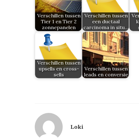
Verschillen tussen
Verschillen tussen
Ver
Tier 1 en Tier 2
een ductaal
k
zonnepanelen
carcinoma in situ…
Verschillen tussen
upsells en cross-
Verschillen tussen
sells
leads en conversie
Loki