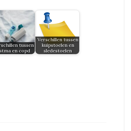
Verschillen tussen
schillen tussen
kuipstoelen en
stma en copd
sledestoelen