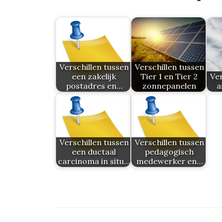
Verschillen tussen
Verschillen tussen
een zakelijk
Tier 1 en Tier 2
Ver
postadres en…
zonnepanelen
a
Verschillen tussen
Verschillen tussen
een ductaal
pedagogisch
carcinoma in situ…
medewerker en…