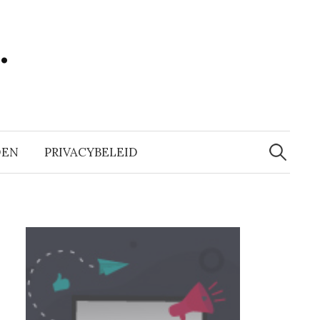
…
Zoeken
naar:
DEN
PRIVACYBELEID