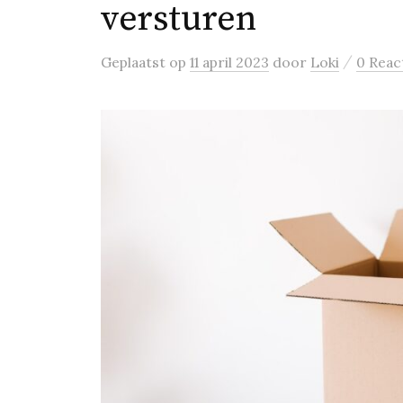
versturen
/
Geplaatst
op
11 april 2023
door
Loki
0 Reac