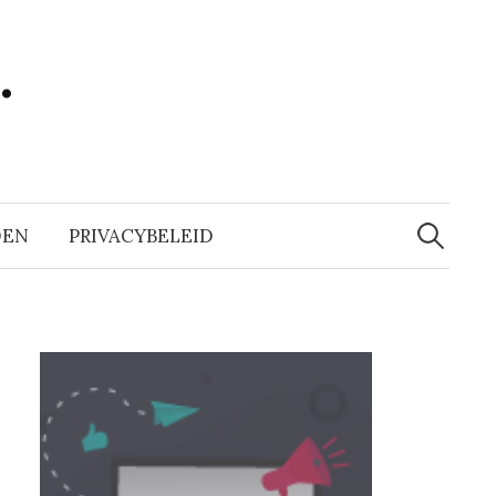
…
Zoeken
naar:
DEN
PRIVACYBELEID