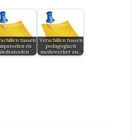
schillen tussen
Verschillen tussen
uipstoelen en
pedagogisch
sledestoelen
medewerker en…