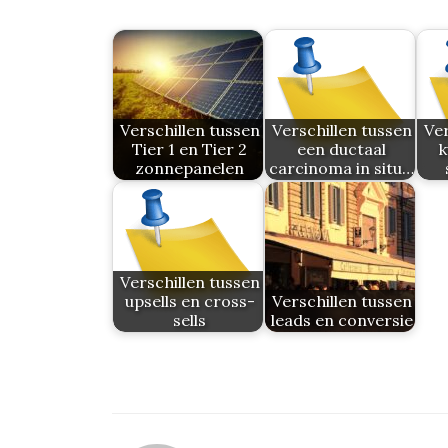
Verschillen tussen
Verschillen tussen
Ver
Tier 1 en Tier 2
een ductaal
k
zonnepanelen
carcinoma in situ…
Verschillen tussen
upsells en cross-
Verschillen tussen
sells
leads en conversie