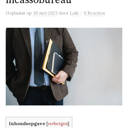
incassobureau
/
Geplaatst
op
30 mei 2023
door
Loki
0 Reacties
Inhoudsopgave
[
verbergen
]