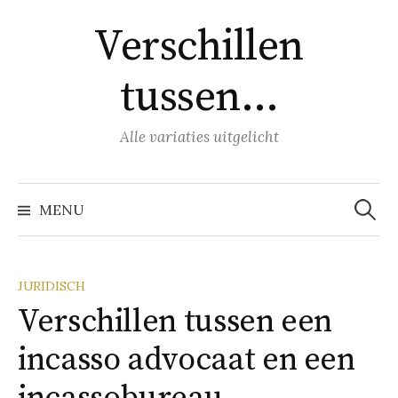
Naar
Verschillen
inhoud
springen
tussen…
Alle variaties uitgelicht
Zoeke
naar:
MENU
JURIDISCH
Verschillen tussen een
incasso advocaat en een