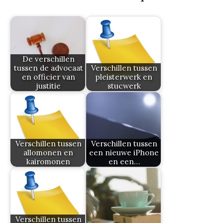
De verschillen
tussen de advocaat
Verschillen tussen
en officier van
pleisterwerk en
justitie
stucwerk
Verschillen tussen
Verschillen tussen
allomonen en
een nieuwe iPhone
kairomonen
en een…
Verschillen tussen