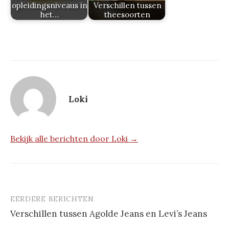
opleidingsniveaus in
Verschillen tussen
het…
theesoorten
Loki
Bekijk alle berichten door Loki →
EERDERE BERICHTEN
Berichtnavigatie
Verschillen tussen Agolde Jeans en Levi’s Jeans