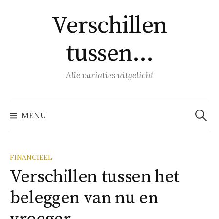
Naar
Verschillen
inhoud
springen
tussen…
Alle variaties uitgelicht
Zoeke
naar:
MENU
FINANCIEEL
Verschillen tussen het
beleggen van nu en