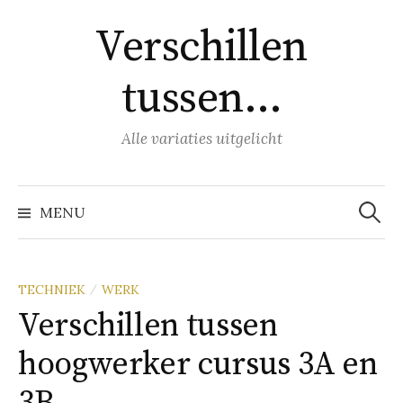
Naar
Verschillen
inhoud
springen
tussen…
Alle variaties uitgelicht
Zoeke
naar:
MENU
TECHNIEK
WERK
/
Verschillen tussen
hoogwerker cursus 3A en