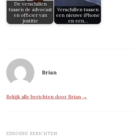
De verschillen
tussen de advocaat
Verschillen tussen
en officier van
een nieuwe iPhone
justitie
en een…
Brian
Bekijk alle berichten door Brian →
EERDERE BERICHTEN
Berichtnavigatie