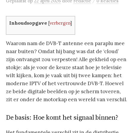
/
Geplaatst
op
22 april 2026
door
redactie
0 Reacties
Inhoudsopgave
[
verbergen
]
Waarom nam de DVB-T antenne een paraplu mee
naar buiten? Omdat hij bang was dat de ‘cloud’
zijn ontvangst zou verpesten! Alle gekheid op een
stokje: als je voor de keuze staat hoe je televisie
wilt kijken, kom je vaak uit bij twee kampen: het
moderne IPTV of het vertrouwde DVB-T. Hoewel
ze beide digitale beelden op je scherm toveren,
zit er onder de motorkap een wereld van verschil.
De basis: Hoe komt het signaal binnen?
Het fundamentele verschil zit in de distributie.