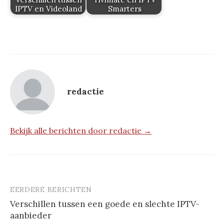
IPTV en Videoland
Smarters
redactie
Bekijk alle berichten door redactie →
EERDERE BERICHTEN
Berichtnavigatie
Verschillen tussen een goede en slechte IPTV-
aanbieder