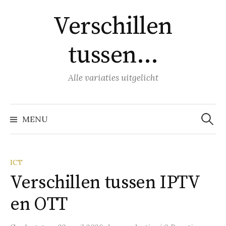
Naar
Verschillen
inhoud
springen
tussen…
Alle variaties uitgelicht
Zoeke
naar:
MENU
ICT
Verschillen tussen IPTV
en OTT