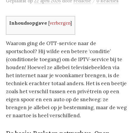
/
Geplaatst
op
22 april 2026
door
redactie
0 Reacties
Inhoudsopgave
[
verbergen
]
Waarom ging de OTT-service naar de
sportschool? Hij wilde een betere ‘conditie’
(conditionele toegang) om de IPTV-service bij te
houden! Hoewel ze allebei televisiebeelden via
het internet naar je woonkamer brengen, is de
techniek erachter totaal anders. Het is een beetje
zoals het verschil tussen een privétrein op een
eigen spoor en een auto op de snelweg: ze
brengen je allebei op je bestemming, maar de weg
er naartoe is heel verschillend.