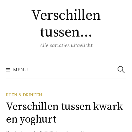
Naar
Verschillen
inhoud
springen
tussen…
Alle variaties uitgelicht
Zoeke
naar:
MENU
ETEN & DRINKEN
Verschillen tussen kwark
en yoghurt