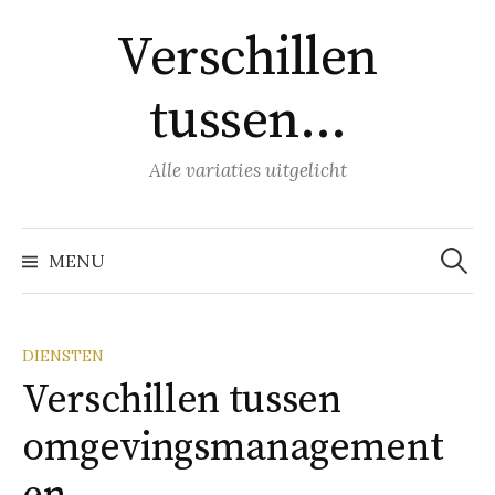
Naar
Verschillen
inhoud
springen
tussen…
Alle variaties uitgelicht
Zoeke
naar:
MENU
DIENSTEN
Verschillen tussen
omgevingsmanagement