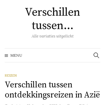
Naar
Verschillen
inhoud
springen
tussen…
Alle variaties uitgelicht
Zoeke
naar:
MENU
REIZEN
Verschillen tussen
ontdekkingsreizen in Azië