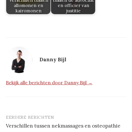
Verschillen tussen
tussen de advocaat
allomonen en
en officier van
kairomonen
justitie
Danny Bijl
Bekijk alle berichten door Danny Bijl →
EERDERE BERICHTEN
Berichtnavigatie
Verschillen tussen nekmassages en osteopathie