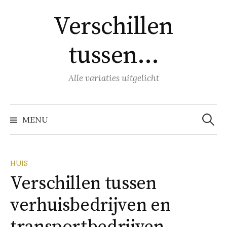
Naar
Verschillen
inhoud
springen
tussen…
Alle variaties uitgelicht
Zoeke
naar:
MENU
HUIS
Verschillen tussen
verhuisbedrijven en