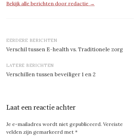
Bekijk alle berichten door redactie →
EERDERE BERICHTEN
Berichtnavigatie
Verschil tussen E-health vs. Traditionele zorg
LATERE BERICHTEN
Verschillen tussen beveiliger 1 en 2
Laat een reactie achter
Je e-mailadres wordt niet gepubliceerd.
Vereiste
velden zijn gemarkeerd met
*