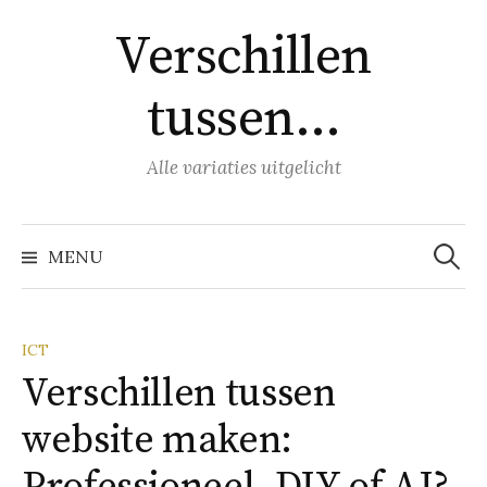
Naar
Verschillen
inhoud
springen
tussen…
Alle variaties uitgelicht
Zoeke
naar:
MENU
ICT
Verschillen tussen
website maken: