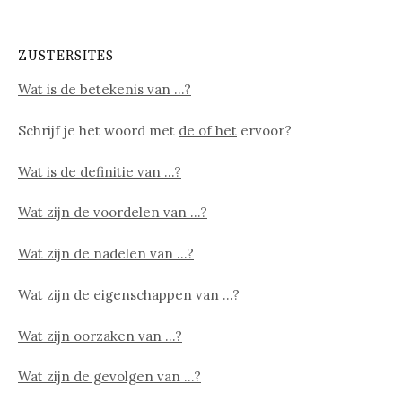
ZUSTERSITES
Wat is de betekenis van …?
Schrijf je het woord met
de of het
ervoor?
Wat is de definitie van …?
Wat zijn de voordelen van …?
Wat zijn de nadelen van …?
Wat zijn de eigenschappen van …?
Wat zijn oorzaken van …?
Wat zijn de gevolgen van …?