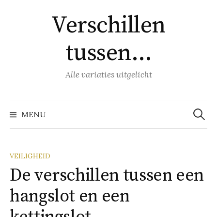
Naar
Verschillen
inhoud
springen
tussen…
Alle variaties uitgelicht
Zoeke
naar:
MENU
VEILIGHEID
De verschillen tussen een
hangslot en een