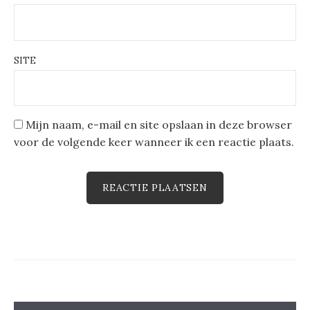
SITE
Mijn naam, e-mail en site opslaan in deze browser
voor de volgende keer wanneer ik een reactie plaats.