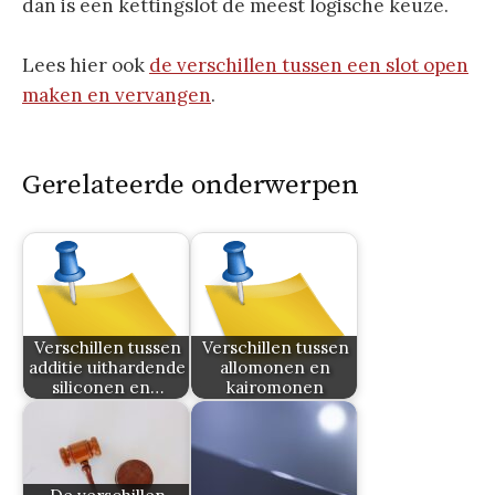
dan is een kettingslot de meest logische keuze.
Lees hier ook
de verschillen tussen een slot open
maken en vervangen
.
Gerelateerde onderwerpen
Verschillen tussen
Verschillen tussen
additie uithardende
allomonen en
siliconen en…
kairomonen