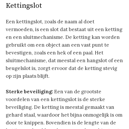
Kettingslot
Een kettingslot, zoals de naam al doet
vermoeden, is een slot dat bestaat uit een ketting
en een sluitmechanisme. De ketting kan worden
gebruikt om een ​​object aan een vast punt te
bevestigen, zoals een hek of een paal. Het
sluitmechanisme, dat meestal een hangslot of een
beugelslot is, zorgt ervoor dat de ketting stevig
op zijn plaats blijft.
Sterke beveiliging:
Een van de grootste
voordelen van een kettingslot is de sterke
beveiliging. De ketting is meestal gemaakt van
gehard staal, waardoor het bijna onmogelijk is om
door te knippen. Bovendien is de lengte van de