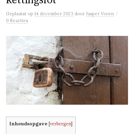
kettingslot
/
Geplaatst
op
14 december 2023
door
Jasper Voorn
0 Reacties
Inhoudsopgave
[
verbergen
]