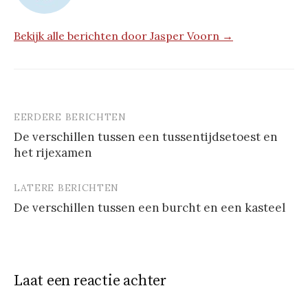
Bekijk alle berichten door Jasper Voorn →
EERDERE BERICHTEN
Berichtnavigatie
De verschillen tussen een tussentijdsetoest en
het rijexamen
LATERE BERICHTEN
De verschillen tussen een burcht en een kasteel
Laat een reactie achter