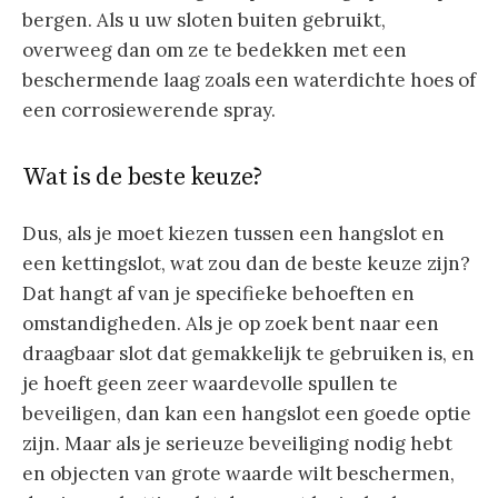
bergen. Als u uw sloten buiten gebruikt,
overweeg dan om ze te bedekken met een
beschermende laag zoals een waterdichte hoes of
een corrosiewerende spray.
Wat is de beste keuze?
Dus, als je moet kiezen tussen een hangslot en
een kettingslot, wat zou dan de beste keuze zijn?
Dat hangt af van je specifieke behoeften en
omstandigheden. Als je op zoek bent naar een
draagbaar slot dat gemakkelijk te gebruiken is, en
je hoeft geen zeer waardevolle spullen te
beveiligen, dan kan een hangslot een goede optie
zijn. Maar als je serieuze beveiliging nodig hebt
en objecten van grote waarde wilt beschermen,