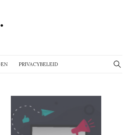
…
Zoeken
naar:
DEN
PRIVACYBELEID