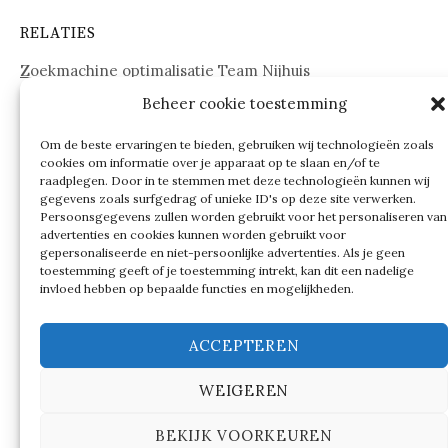
RELATIES
Zoekmachine optimalisatie Team Nijhuis
Beheer cookie toestemming
www.onderdelenwebshop24.nl
Om de beste ervaringen te bieden, gebruiken wij technologieën zoals
cookies om informatie over je apparaat op te slaan en/of te
raadplegen. Door in te stemmen met deze technologieën kunnen wij
gegevens zoals surfgedrag of unieke ID's op deze site verwerken.
Persoonsgegevens zullen worden gebruikt voor het personaliseren van
advertenties en cookies kunnen worden gebruikt voor
gepersonaliseerde en niet-persoonlijke advertenties. Als je geen
toestemming geeft of je toestemming intrekt, kan dit een nadelige
invloed hebben op bepaalde functies en mogelijkheden.
ACCEPTEREN
WEIGEREN
© 2026
Verschillen tussen…
BEKIJK VOORKEUREN
|
Ondersteund door
WordPress
Thema:
Graphy
by