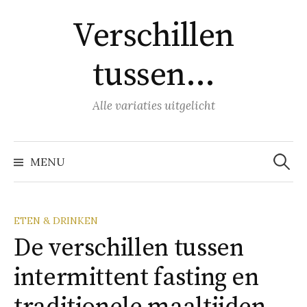
Naar
Verschillen
inhoud
springen
tussen…
Alle variaties uitgelicht
Zoeke
naar:
MENU
ETEN & DRINKEN
De verschillen tussen
intermittent fasting en