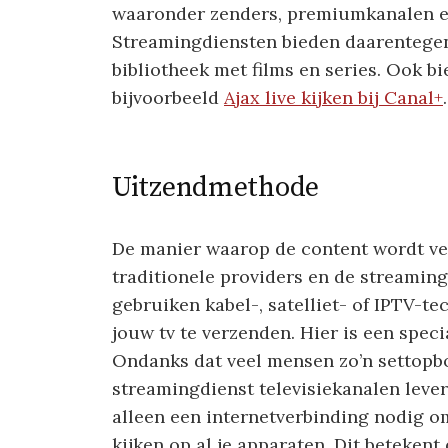
waaronder zenders, premiumkanalen en 
Streamingdiensten bieden daarentege
bibliotheek met films en series. Ook bie
bijvoorbeeld
Ajax live kijken bij Canal+
Uitzendmethode
De manier waarop de content wordt ver
traditionele providers en de streaming
gebruiken kabel-, satelliet- of IPTV-t
jouw tv te verzenden. Hier is een spec
Ondanks dat veel mensen zo’n settopbo
streamingdienst televisiekanalen levere
alleen een internetverbinding nodig om
kijken op al je apparaten. Dit betekent