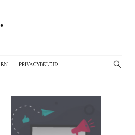
…
Zoeken
naar:
DEN
PRIVACYBELEID