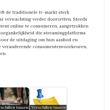
t de traditionele tv-markt sterk
ar verwachting verder doorzetten. Steeds
ntent online te consumeren, aangetrokken
n toegankelijkheid die streamingplatforms
 voor de uitdaging om hun aanbod en
eze veranderende consumentenvoorkeuren,
ven.
schillen tussen
Verschillen tussen