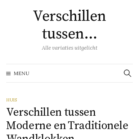
Naar
Verschillen
inhoud
springen
tussen…
Alle variaties uitgelicht
Zoeke
naar:
MENU
HUIS
Verschillen tussen
Moderne en Traditionele