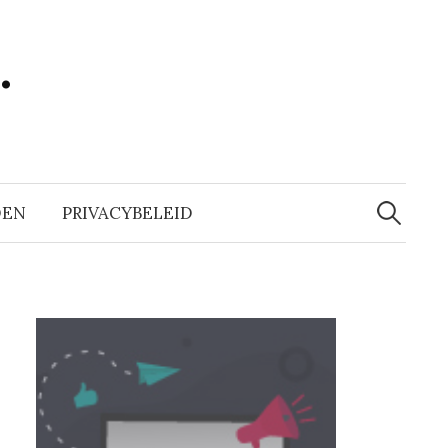
…
Zoeken
naar:
DEN
PRIVACYBELEID