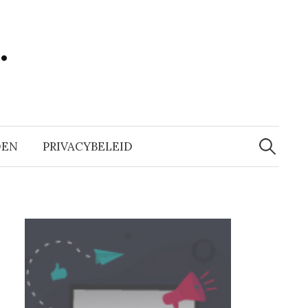
…
Zoeken
naar:
DEN
PRIVACYBELEID