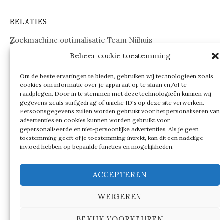
RELATIES
Zoekmachine optimalisatie Team Nijhuis
Beheer cookie toestemming
www.onderdelenwebshop24.nl
Om de beste ervaringen te bieden, gebruiken wij technologieën zoals
cookies om informatie over je apparaat op te slaan en/of te
raadplegen. Door in te stemmen met deze technologieën kunnen wij
gegevens zoals surfgedrag of unieke ID's op deze site verwerken.
Persoonsgegevens zullen worden gebruikt voor het personaliseren van
advertenties en cookies kunnen worden gebruikt voor
gepersonaliseerde en niet-persoonlijke advertenties. Als je geen
toestemming geeft of je toestemming intrekt, kan dit een nadelige
invloed hebben op bepaalde functies en mogelijkheden.
ACCEPTEREN
WEIGEREN
© 2026
Verschillen tussen…
BEKIJK VOORKEUREN