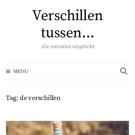
Naar
Verschillen
inhoud
springen
tussen…
Alle variaties uitgelicht
Zoeke
naar:
MENU
Tag:
de verschillen