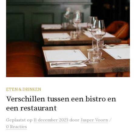
ETEN & DRINKEN
Verschillen tussen een bistro en
een restaurant
/
Geplaatst
op
11 december 2023
door
Jasper Voorn
0 Reacties