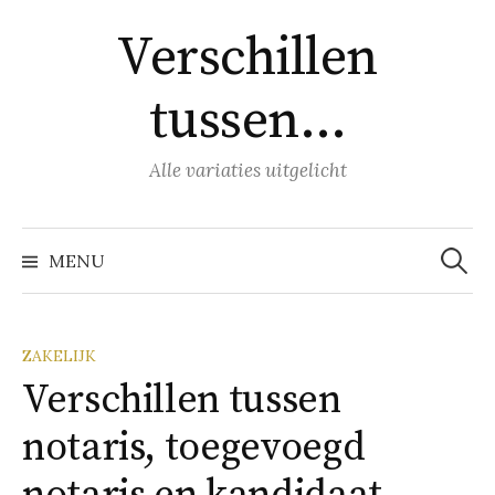
Naar
Verschillen
inhoud
springen
tussen…
Alle variaties uitgelicht
Zoeke
naar:
MENU
ZAKELIJK
Verschillen tussen
notaris, toegevoegd