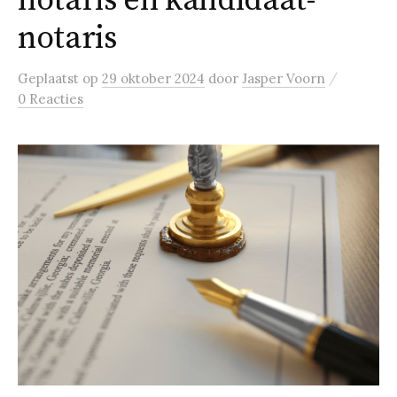
notaris en kandidaat-
notaris
/
Geplaatst
op
29 oktober 2024
door
Jasper Voorn
0 Reacties