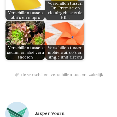
Verschillen tussen
On-Premise en
Verschillen tussen
cloud-gebaseerde
abri’s en mupi’s
HR…
Verschillen tussen
Verschillen tussen
sedum en aloë vera
mobiele airco's en
snoeien
single unit airco's
de verschillen
,
verschillen tussen
,
zakelijk
Jasper Voorn