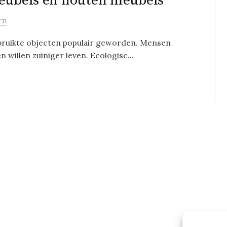
meubels en houten meubels
rn
ebruikte objecten populair geworden. Mensen
illen zuiniger leven. Ecologisc...