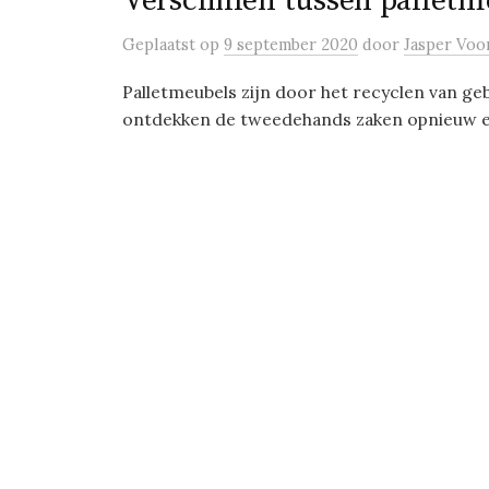
Verschillen tussen pallet
Geplaatst
op
9 september 2020
door
Jasper Voo
Palletmeubels zijn door het recyclen van g
ontdekken de tweedehands zaken opnieuw en w