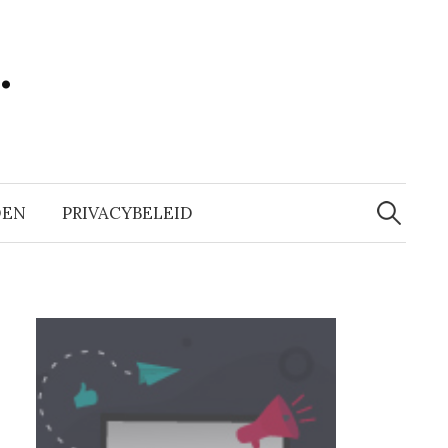
…
Zoeken
naar:
DEN
PRIVACYBELEID