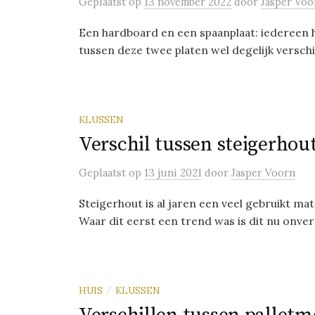
Geplaatst
op
13 november 2022
door
Jasper Voo
Een hardboard en een spaanplaat: iedereen h
tussen deze twee platen wel degelijk verschil, 
KLUSSEN
Verschil tussen steigerhou
Geplaatst
op
13 juni 2021
door
Jasper Voorn
Steigerhout is al jaren een veel gebruikt m
Waar dit eerst een trend was is dit nu onver
HUIS
KLUSSEN
/