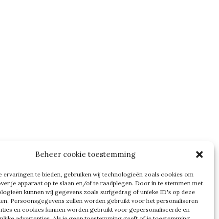
Beheer cookie toestemming
 ervaringen te bieden, gebruiken wij technologieën zoals cookies om
over je apparaat op te slaan en/of te raadplegen. Door in te stemmen met
logieën kunnen wij gegevens zoals surfgedrag of unieke ID's op deze
ken. Persoonsgegevens zullen worden gebruikt voor het personaliseren
nties en cookies kunnen worden gebruikt voor gepersonaliseerde en
nlijke advertenties. Als je geen toestemming geeft of je toestemming