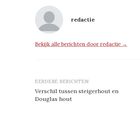
redactie
Bekijk alle berichten door redactie →
EERDERE BERICHTEN
Berichtnavigatie
Verschil tussen steigerhout en
Douglas hout