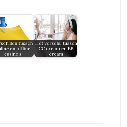
schillen tussen
Het verschil tussen
line en offline
CC cream en BB
casino’s
cream