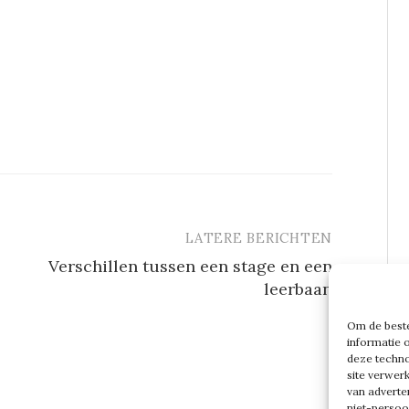
LATERE BERICHTEN
Verschillen tussen een stage en een
leerbaan
Om de beste
informatie 
deze techno
site verwer
van adverte
niet-persoo