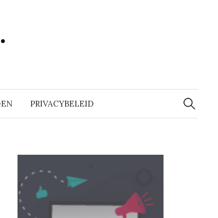
…
Zoeken
naar:
DEN
PRIVACYBELEID