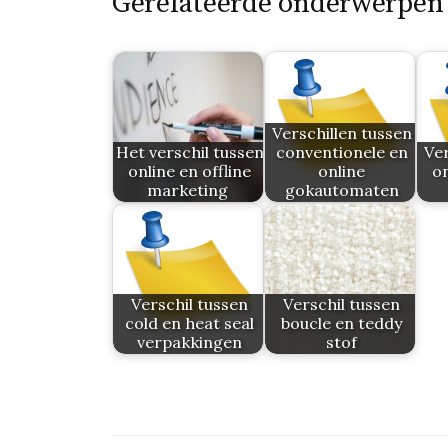
Gerelateerde onderwerpen
Verschillen tussen
Het verschil tussen
conventionele en
Ver
online en offline
online
on
marketing
gokautomaten
Verschil tussen
Verschil tussen
cold en heat seal
boucle en teddy
verpakkingen
stof