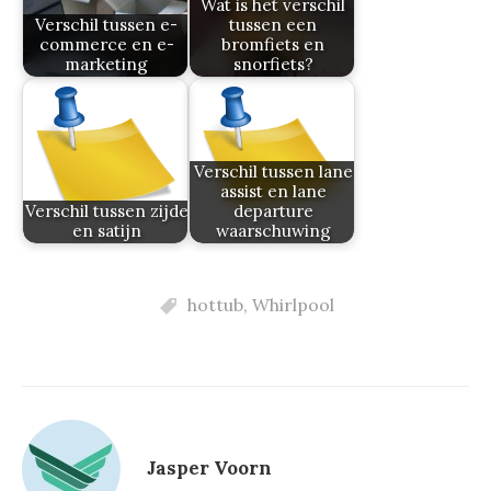
Wat is het verschil
Verschil tussen e-
tussen een
commerce en e-
bromfiets en
marketing
snorfiets?
Verschil tussen lane
assist en lane
Verschil tussen zijde
departure
en satijn
waarschuwing
hottub
,
Whirlpool
Jasper Voorn