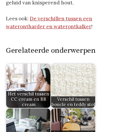
geluid van knisperend hout.
Lees ook:
De verschillen tussen een
waterontharder en waterontkalker
!
Gerelateerde onderwerpen
Het verschil tussen
CC cream en BB
Verschil tussen
cream
boucle en teddy stof