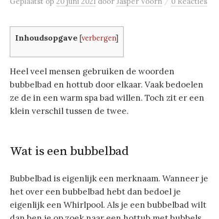
/
Geplaatst
op
20 juni 2021
door
Jasper Voorn
0 Reacties
Inhoudsopgave
[
verbergen
]
Heel veel mensen gebruiken de woorden
bubbelbad en hottub door elkaar. Vaak bedoelen
ze de in een warm spa bad willen. Toch zit er een
klein verschil tussen de twee.
Wat is een bubbelbad
Bubbelbad is eigenlijk een merknaam. Wanneer je
het over een bubbelbad hebt dan bedoel je
eigenlijk een Whirlpool. Als je een bubbelbad wilt
dan ben je op zoek naar een hottub met bubbels,