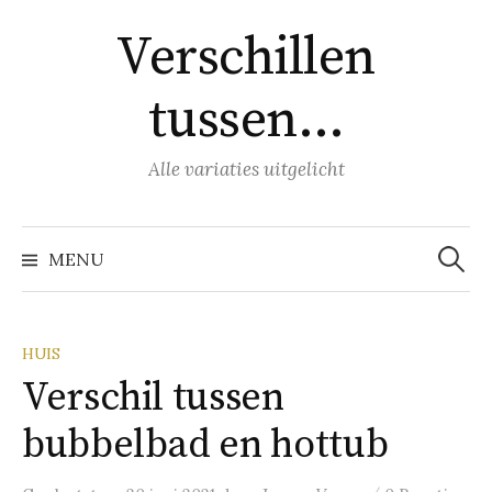
Naar
Verschillen
inhoud
springen
tussen…
Alle variaties uitgelicht
Zoeke
naar:
MENU
HUIS
Verschil tussen
bubbelbad en hottub