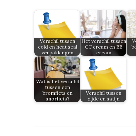
Verschil tussen
Het verschil tussen
V
cold en heat seal
CC cream en BB
b
verpakkingen
cream
Wat is het verschil
tussen een
bromfiets en
Verschil tussen
snorfiets?
zijde en satijn