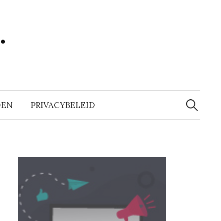
…
Zoeken
naar:
DEN
PRIVACYBELEID