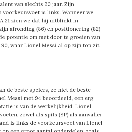
lent van slechts 20 jaar. Zijn
jn voorkeursvoet is links. Wanneer we
 21 zien we dat hij uitblinkt in
zijn afronding (86) en positionering (82)
g de potentie om met door te groeien van
0, waar Lionel Messi al op zijn top zit.
n de beste spelers, zo niet de beste
onel Messi met 94 beoordeeld, een erg
atie is van de werkelijkheid. Lionel
oeten, zowel als spits (SP) als aanvaller
land is links de voorkeursvoet van Lionel
 op een groot aantal onderdelen, zoals