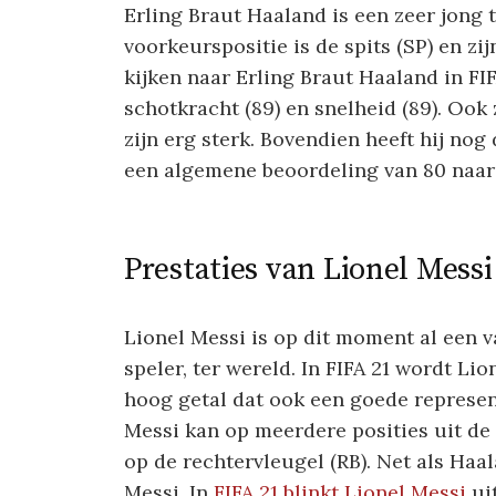
Erling Braut Haaland is een zeer jong ta
voorkeurspositie is de spits (SP) en zi
kijken naar Erling Braut Haaland in FIFA
schotkracht (89) en snelheid (89). Ook 
zijn erg sterk. Bovendien heeft hij no
een algemene beoordeling van 80 naar 9
Prestaties van Lionel Messi
Lionel Messi is op dit moment al een va
speler, ter wereld. In FIFA 21 wordt Li
hoog getal dat ook een goede represent
Messi kan op meerdere posities uit de v
op de rechtervleugel (RB). Net als Haa
Messi. In
FIFA 21 blinkt Lionel Messi
uit