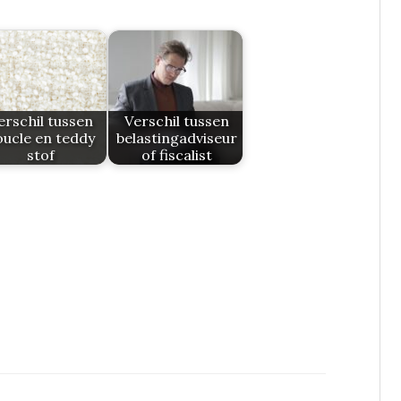
erschil tussen
Verschil tussen
oucle en teddy
belastingadviseur
stof
of fiscalist