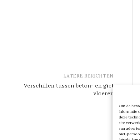
LATERE BERICHTEN
Verschillen tussen beton- en giet
vloeren
Om de beste
informatie 
deze techno
site verwer
van adverte
niet-persoo
intrekt, ka