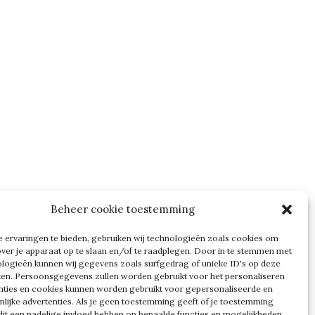
Beheer cookie toestemming
 ervaringen te bieden, gebruiken wij technologieën zoals cookies om
over je apparaat op te slaan en/of te raadplegen. Door in te stemmen met
logieën kunnen wij gegevens zoals surfgedrag of unieke ID's op deze
ken. Persoonsgegevens zullen worden gebruikt voor het personaliseren
nties en cookies kunnen worden gebruikt voor gepersonaliseerde en
nlijke advertenties. Als je geen toestemming geeft of je toestemming
n dit een nadelige invloed hebben op bepaalde functies en mogelijkheden.