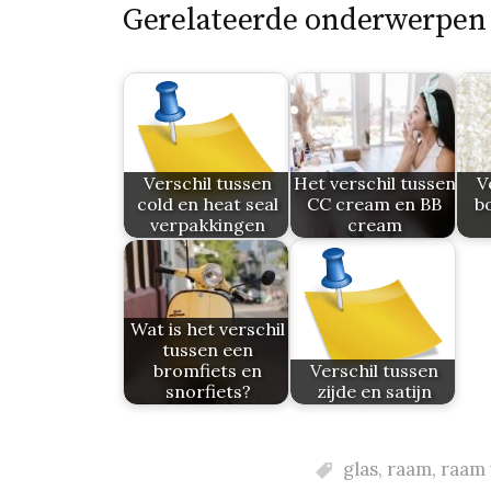
Gerelateerde onderwerpen
Verschil tussen
Het verschil tussen
V
cold en heat seal
CC cream en BB
b
verpakkingen
cream
Wat is het verschil
tussen een
bromfiets en
Verschil tussen
snorfiets?
zijde en satijn
glas
,
raam
,
raam 