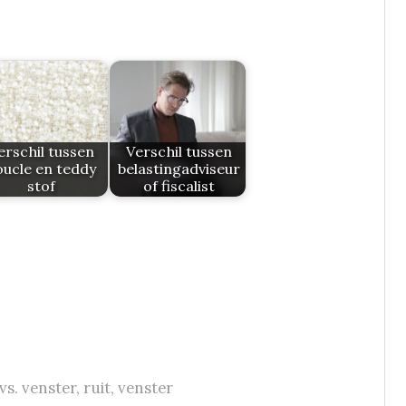
erschil tussen
Verschil tussen
oucle en teddy
belastingadviseur
stof
of fiscalist
vs. venster
,
ruit
,
venster