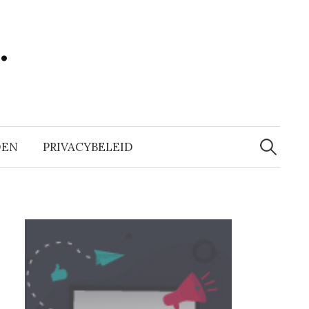
…
Zoeken
naar:
DEN
PRIVACYBELEID