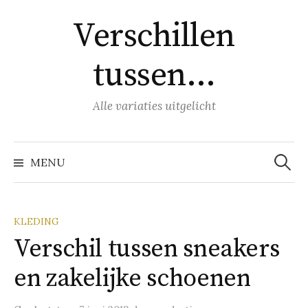
Naar
Verschillen
inhoud
springen
tussen…
Alle variaties uitgelicht
Zoeke
naar:
MENU
KLEDING
Verschil tussen sneakers
en zakelijke schoenen