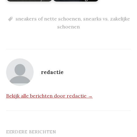
sneakers of nette schoenen
,
snearks vs. zakelijke
schoenen
redactie
Bekijk alle berichten door redactie →
EERDERE BERICHTEN
Berichtnavigatie