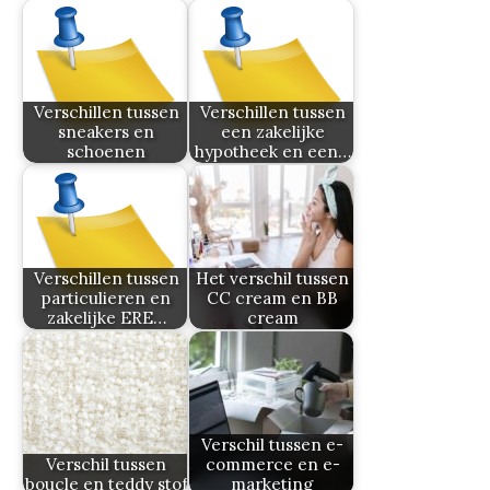
Verschillen tussen
Verschillen tussen
sneakers en
een zakelijke
schoenen
hypotheek en een…
Verschillen tussen
Het verschil tussen
particulieren en
CC cream en BB
zakelijke ERE…
cream
Verschil tussen e-
Verschil tussen
commerce en e-
boucle en teddy stof
marketing